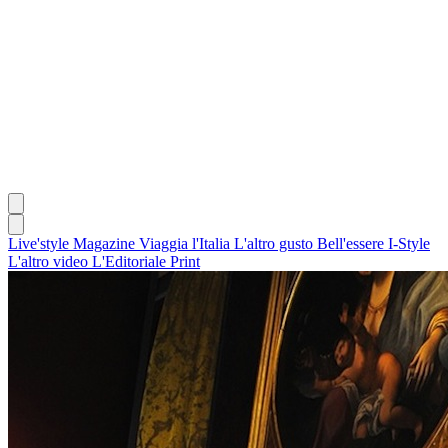
Live'style Magazine
Viaggia l'Italia
L'altro gusto
Bell'essere
I-Style
L'altro video
L'Editoriale
Print