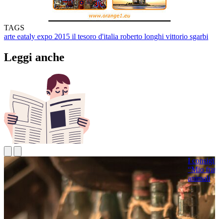
TAGS
arte
eataly
expo 2015
il tesoro d'italia
roberto longhi
vittorio sgarbi
Leggi anche
I consigli 
“Mio frate
animali