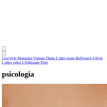
Live'style Magazine
Viaggia l'Italia
L'altro gusto
Bell'essere
I-Style
L'altro video
L'Editoriale
Print
psicologia