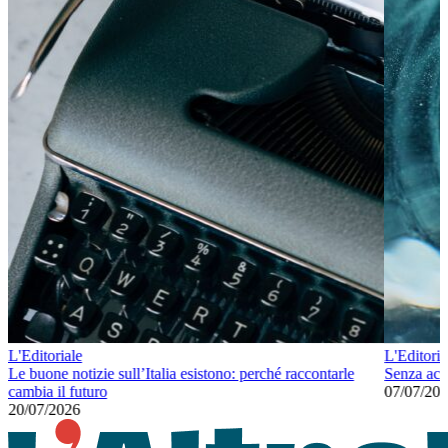
L'Editoriale
L'Editoria
Le buone notizie sull’Italia esistono: perché raccontarle
Senza ac
cambia il futuro
07/07/20
20/07/2026