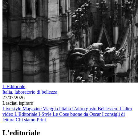
L'Editoriale
Italia, laboratorio di bellezza
27/07/2026
Lasciati ispirare
Live'style Magazine
Viaggia l'Italia
L'altro gusto
Bell'essere
L'altro
video
L'Editoriale
I-Style
Le Cose buone da Oscar
I consigli di
lettura
Chi siamo
Print
L'editoriale