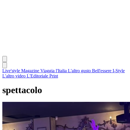
Live'style Magazine
Viaggia l'Italia
L'altro gusto
Bell'essere
I-Style
L'altro video
L'Editoriale
Print
spettacolo