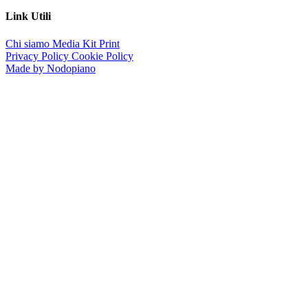
Link Utili
Chi siamo
Media Kit
Print
Privacy Policy
Cookie Policy
Made by Nodopiano