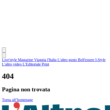
Live'style Magazine
Viaggia l'Italia
L'altro gusto
Bell'essere
I-Style
L'altro video
L'Editoriale
Print
404
Pagina non trovata
Torna all’homepage