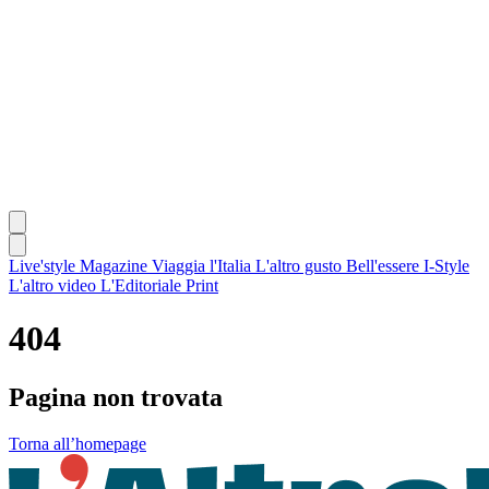
Live'style Magazine
Viaggia l'Italia
L'altro gusto
Bell'essere
I-Style
L'altro video
L'Editoriale
Print
404
Pagina non trovata
Torna all’homepage