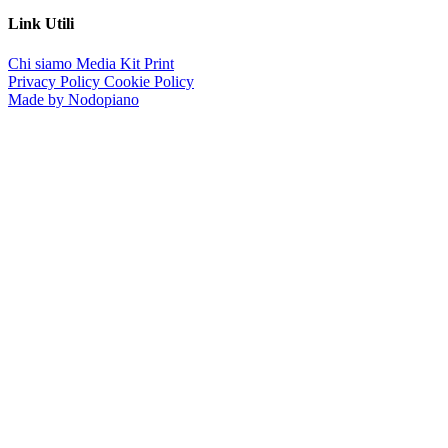
Link Utili
Chi siamo
Media Kit
Print
Privacy Policy
Cookie Policy
Made by Nodopiano