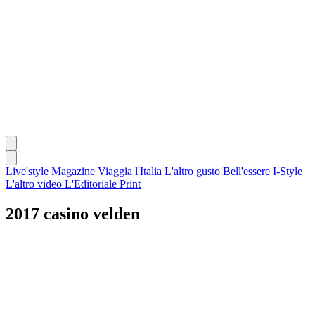
Live'style Magazine
Viaggia l'Italia
L'altro gusto
Bell'essere
I-Style
L'altro video
L'Editoriale
Print
2017 casino velden