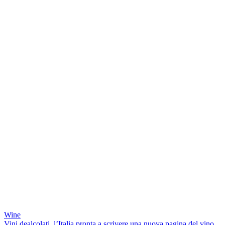
Wine
Vini dealcolati, l’Italia pronta a scrivere una nuova pagina del vino