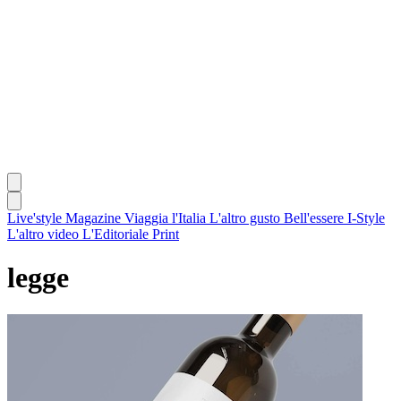
Live'style Magazine
Viaggia l'Italia
L'altro gusto
Bell'essere
I-Style
L'altro video
L'Editoriale
Print
legge