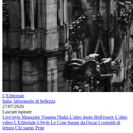
L'Editoriale
Italia, laboratorio di bellezza
27/07/2026
Lasciati ispirare
Live'style Magazine
Viaggia l'Italia
L'altro gusto
Bell'essere
L'altro
video
L'Editoriale
I-Style
Le Cose buone da Oscar
I consigli di
lettura
Chi siamo
Print