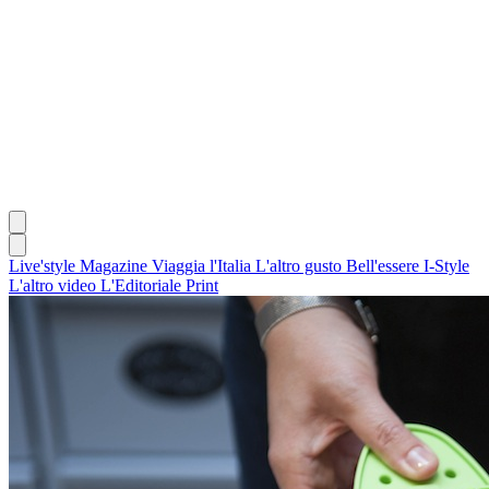
Live'style Magazine
Viaggia l'Italia
L'altro gusto
Bell'essere
I-Style
L'altro video
L'Editoriale
Print