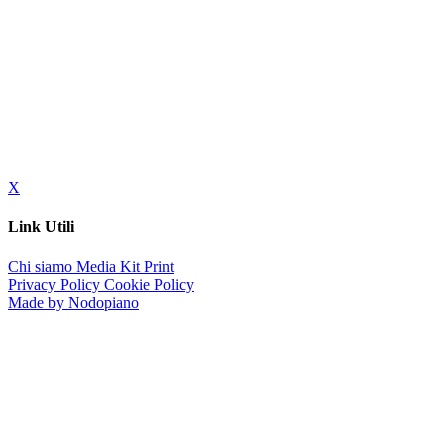
X
Link Utili
Chi siamo
Media Kit
Print
Privacy Policy
Cookie Policy
Made by Nodopiano