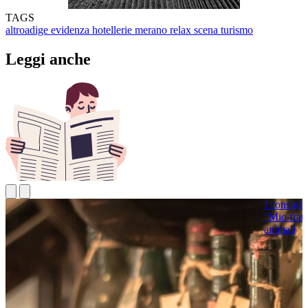
TAGS
altroadige
evidenza
hotellerie
merano
relax
scena
turismo
Leggi anche
I consigli di lettura
“Mio fratello Wilson”, una storia vera per aiutare gli
animali