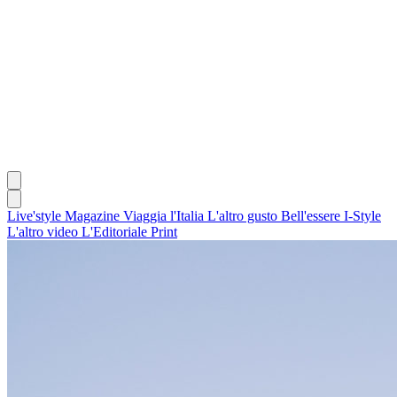
Live'style Magazine
Viaggia l'Italia
L'altro gusto
Bell'essere
I-Style
L'altro video
L'Editoriale
Print