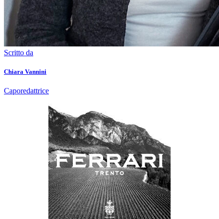
Scritto da
Chiara Vannini
Caporedattrice