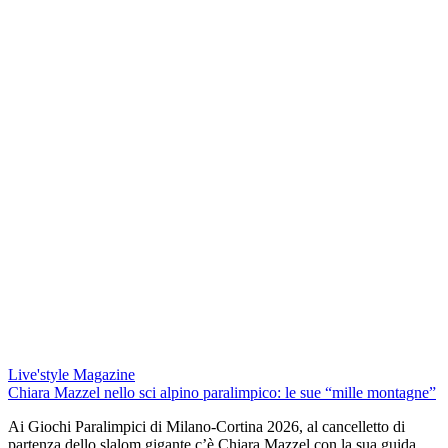
Live'style Magazine
Chiara Mazzel nello sci alpino paralimpico: le sue “mille montagne”
Ai Giochi Paralimpici di Milano-Cortina 2026, al cancelletto di
partenza dello slalom gigante c’è Chiara Mazzel con la sua guida,