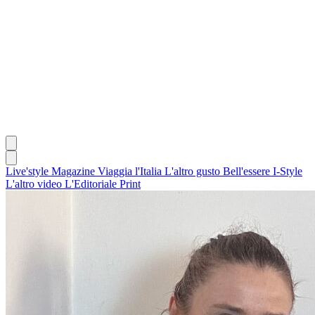
Live'style Magazine
Viaggia l'Italia
L'altro gusto
Bell'essere
I-Style
L'altro video
L'Editoriale
Print