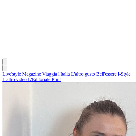
Live'style Magazine
Viaggia l'Italia
L'altro gusto
Bell'essere
I-Style
L'altro video
L'Editoriale
Print