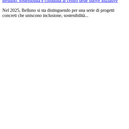
Belluno: sostenibilità e comunità al centro delle nuove iniziative
Nel 2025, Belluno si sta distinguendo per una serie di progetti
concreti che uniscono inclusione, sostenibilità...