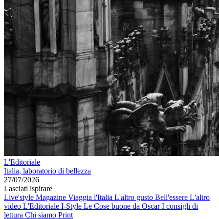
L'Editoriale
Italia, laboratorio di bellezza
27/07/2026
Lasciati ispirare
Live'style Magazine
Viaggia l'Italia
L'altro gusto
Bell'essere
L'altro
video
L'Editoriale
I-Style
Le Cose buone da Oscar
I consigli di
lettura
Chi siamo
Print