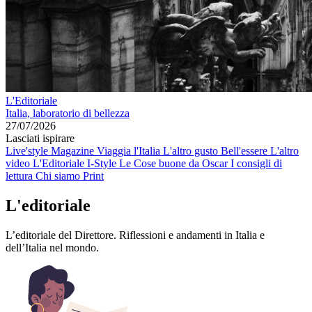
L'Editoriale
Italia, laboratorio di bellezza
27/07/2026
Lasciati ispirare
Live'style Magazine
Viaggia l'Italia
L'altro gusto
Bell'essere
L'altro
video
L'Editoriale
I-Style
Le Cose buone da Oscar
I consigli di
lettura
Chi siamo
Print
L'editoriale
L’editoriale del Direttore. Riflessioni e andamenti in Italia e
dell’Italia nel mondo.