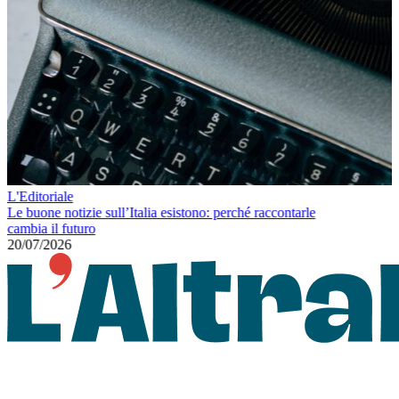
L'Editoriale
L'Editoria
Le buone notizie sull’Italia esistono: perché raccontarle
Senza ac
cambia il futuro
07/07/20
20/07/2026