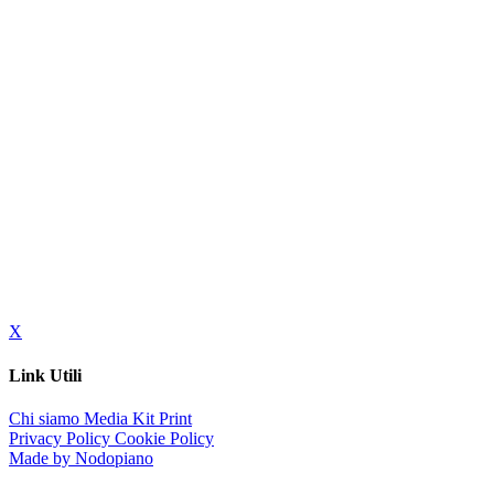
X
Link Utili
Chi siamo
Media Kit
Print
Privacy Policy
Cookie Policy
Made by Nodopiano