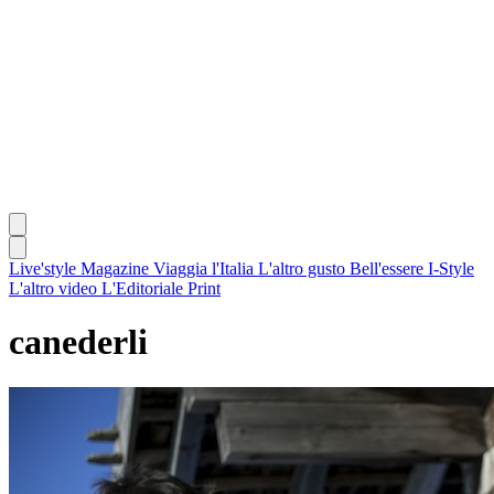
Live'style Magazine
Viaggia l'Italia
L'altro gusto
Bell'essere
I-Style
L'altro video
L'Editoriale
Print
canederli