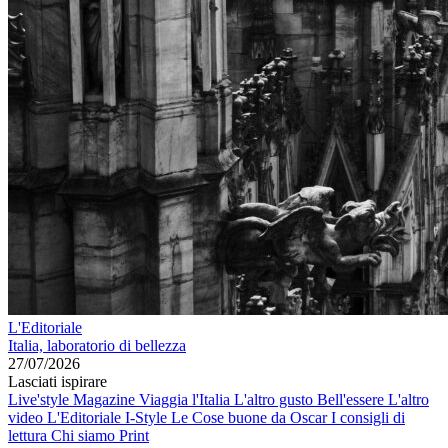
L'Editoriale
Italia, laboratorio di bellezza
27/07/2026
Lasciati ispirare
Live'style Magazine
Viaggia l'Italia
L'altro gusto
Bell'essere
L'altro
video
L'Editoriale
I-Style
Le Cose buone da Oscar
I consigli di
lettura
Chi siamo
Print