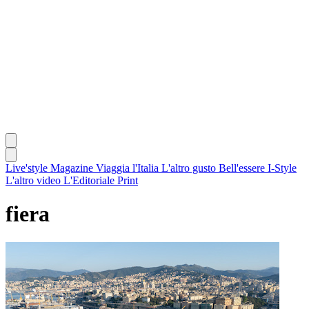
Live'style Magazine
Viaggia l'Italia
L'altro gusto
Bell'essere
I-Style
L'altro video
L'Editoriale
Print
fiera