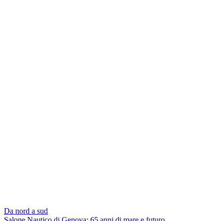
Da nord a sud
Salone Nautico di Genova: 65 anni di mare e futuro