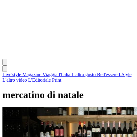
Live'style Magazine
Viaggia l'Italia
L'altro gusto
Bell'essere
I-Style
L'altro video
L'Editoriale
Print
mercatino di natale