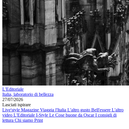
L'Editoriale
Italia, laboratorio di bellezza
27/07/2026
Lasciati ispirare
Live'style Magazine
Viaggia l'Italia
L'altro gusto
Bell'essere
L'altro
video
L'Editoriale
I-Style
Le Cose buone da Oscar
I consigli di
lettura
Chi siamo
Print