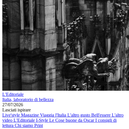
L'Editoriale
Italia, laboratorio di bellezza
27/07/2026
Lasciati ispirare
Live'style Magazine
Viaggia l'Italia
L'altro gusto
Bell'essere
L'altro
video
L'Editoriale
I-Style
Le Cose buone da Oscar
I consigli di
lettura
Chi siamo
Print