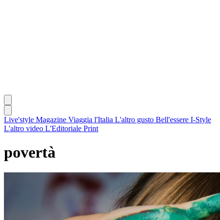
Live'style Magazine
Viaggia l'Italia
L'altro gusto
Bell'essere
I-Style
L'altro video
L'Editoriale
Print
povertà