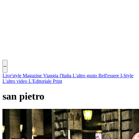
Live'style Magazine
Viaggia l'Italia
L'altro gusto
Bell'essere
I-Style
L'altro video
L'Editoriale
Print
san pietro