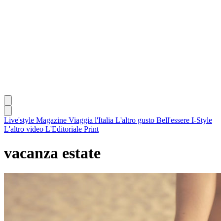
Live'style Magazine
Viaggia l'Italia
L'altro gusto
Bell'essere
I-Style
L'altro video
L'Editoriale
Print
vacanza estate