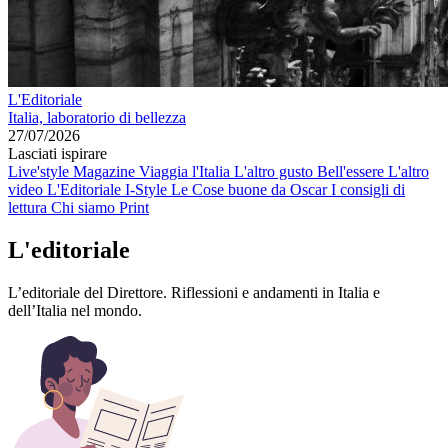
L'Editoriale
Italia, laboratorio di bellezza
27/07/2026
Lasciati ispirare
Live'style Magazine
Viaggia l'Italia
L'altro gusto
Bell'essere
L'altro
video
L'Editoriale
I-Style
Le Cose buone da Oscar
I consigli di
lettura
Chi siamo
Print
L'editoriale
L’editoriale del Direttore. Riflessioni e andamenti in Italia e
dell’Italia nel mondo.