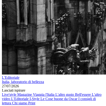
L'Editoriale
Italia, laboratorio di bellezza
27/07/2026
Lasciati ispirare
Live'style Magazine
Viaggia l'Italia
L'altro gusto
Bell'essere
L'altro
video
L'Editoriale
I-Style
Le Cose buone da Oscar
I consigli di
lettura
Chi siamo
Print