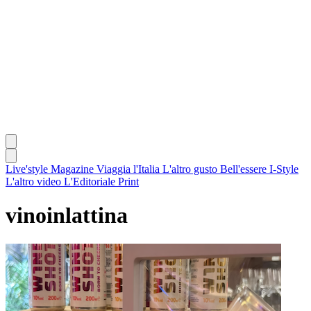
Live'style Magazine
Viaggia l'Italia
L'altro gusto
Bell'essere
I-Style
L'altro video
L'Editoriale
Print
vinoinlattina