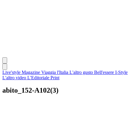
Live'style Magazine
Viaggia l'Italia
L'altro gusto
Bell'essere
I-Style
L'altro video
L'Editoriale
Print
abito_152-A102(3)