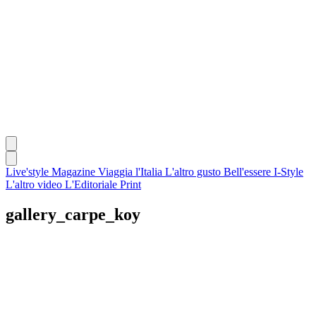
Live'style Magazine
Viaggia l'Italia
L'altro gusto
Bell'essere
I-Style
L'altro video
L'Editoriale
Print
gallery_carpe_koy