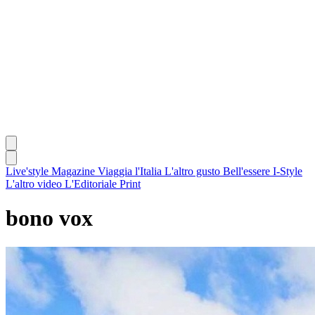
Live'style Magazine
Viaggia l'Italia
L'altro gusto
Bell'essere
I-Style
L'altro video
L'Editoriale
Print
bono vox