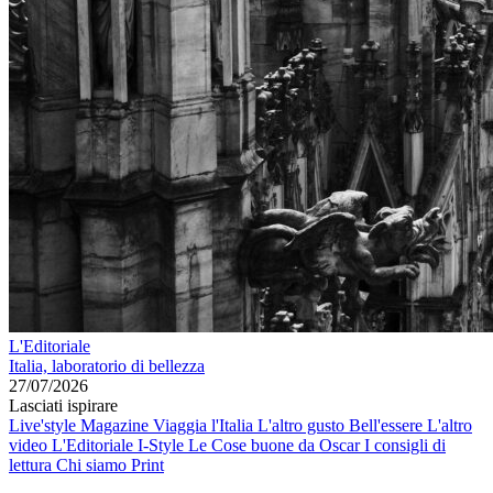
L'Editoriale
Italia, laboratorio di bellezza
27/07/2026
Lasciati ispirare
Live'style Magazine
Viaggia l'Italia
L'altro gusto
Bell'essere
L'altro
video
L'Editoriale
I-Style
Le Cose buone da Oscar
I consigli di
lettura
Chi siamo
Print