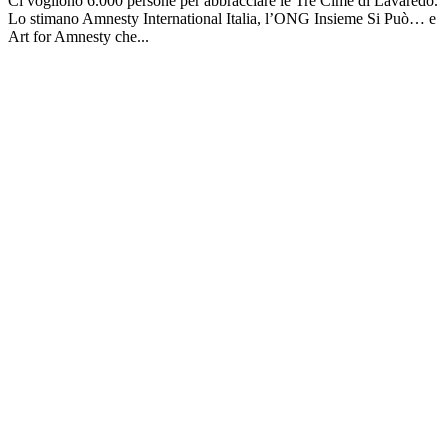
Ci vogliono 6.000 persone per abbracciare le Tre Cime di Lavaredo.
Lo stimano Amnesty International Italia, l’ONG Insieme Si Può… e
Art for Amnesty che...