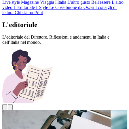
Live'style Magazine
Viaggia l'Italia
L'altro gusto
Bell'essere
L'altro
video
L'Editoriale
I-Style
Le Cose buone da Oscar
I consigli di
lettura
Chi siamo
Print
L'editoriale
L’editoriale del Direttore. Riflessioni e andamenti in Italia e
dell’Italia nel mondo.