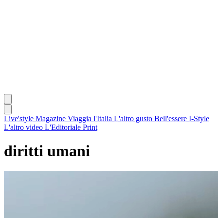
Live'style Magazine
Viaggia l'Italia
L'altro gusto
Bell'essere
I-Style
L'altro video
L'Editoriale
Print
diritti umani