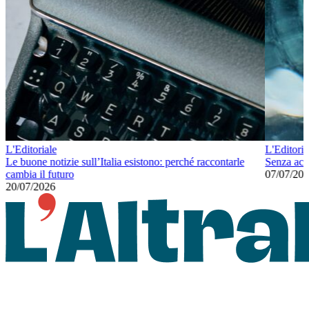
L'Editoriale
L'Editoria
Le buone notizie sull’Italia esistono: perché raccontarle
Senza ac
cambia il futuro
07/07/20
20/07/2026