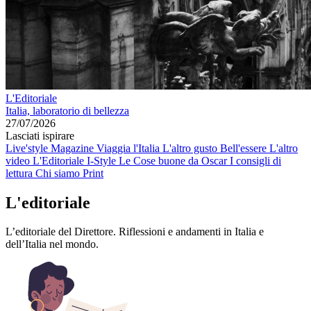
L'Editoriale
Italia, laboratorio di bellezza
27/07/2026
Lasciati ispirare
Live'style Magazine
Viaggia l'Italia
L'altro gusto
Bell'essere
L'altro
video
L'Editoriale
I-Style
Le Cose buone da Oscar
I consigli di
lettura
Chi siamo
Print
L'editoriale
L’editoriale del Direttore. Riflessioni e andamenti in Italia e
dell’Italia nel mondo.