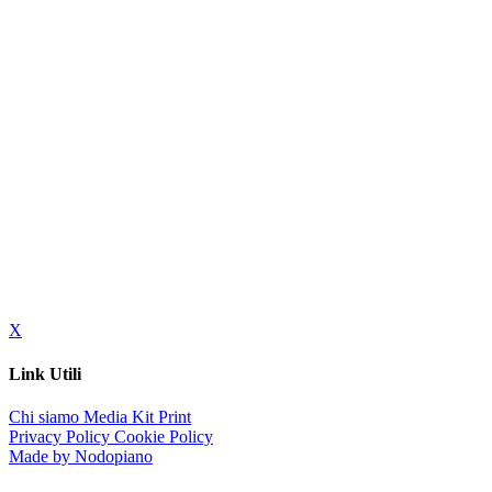
X
Link Utili
Chi siamo
Media Kit
Print
Privacy Policy
Cookie Policy
Made by Nodopiano