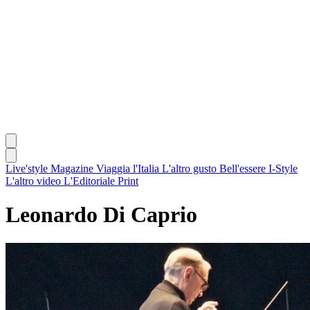
Live'style Magazine
Viaggia l'Italia
L'altro gusto
Bell'essere
I-Style
L'altro video
L'Editoriale
Print
Leonardo Di Caprio