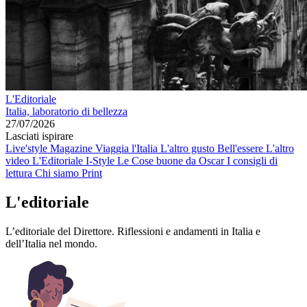
L'Editoriale
Italia, laboratorio di bellezza
27/07/2026
Lasciati ispirare
Live'style Magazine
Viaggia l'Italia
L'altro gusto
Bell'essere
L'altro
video
L'Editoriale
I-Style
Le Cose buone da Oscar
I consigli di
lettura
Chi siamo
Print
L'editoriale
L’editoriale del Direttore. Riflessioni e andamenti in Italia e
dell’Italia nel mondo.