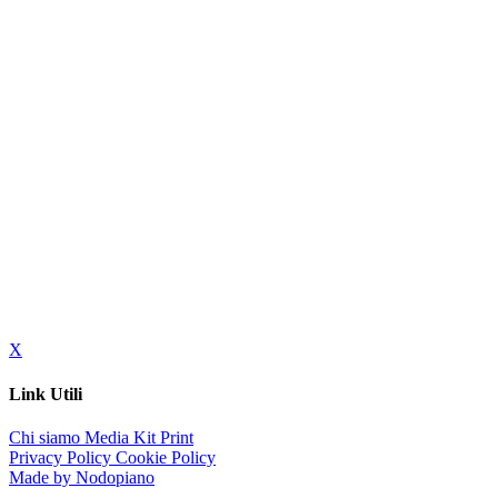
X
Link Utili
Chi siamo
Media Kit
Print
Privacy Policy
Cookie Policy
Made by Nodopiano