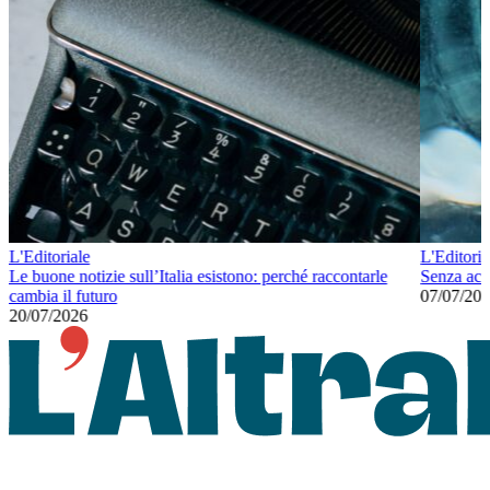
L'Editoriale
L'Editoria
Le buone notizie sull’Italia esistono: perché raccontarle
Senza ac
cambia il futuro
07/07/20
20/07/2026