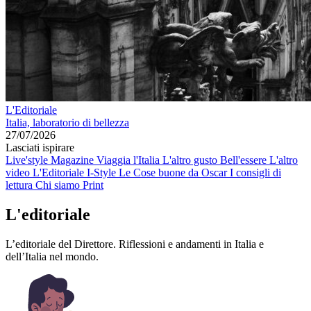
L'Editoriale
Italia, laboratorio di bellezza
27/07/2026
Lasciati ispirare
Live'style Magazine
Viaggia l'Italia
L'altro gusto
Bell'essere
L'altro
video
L'Editoriale
I-Style
Le Cose buone da Oscar
I consigli di
lettura
Chi siamo
Print
L'editoriale
L’editoriale del Direttore. Riflessioni e andamenti in Italia e
dell’Italia nel mondo.