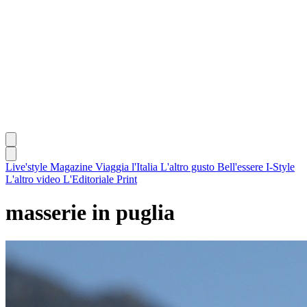
Live'style Magazine
Viaggia l'Italia
L'altro gusto
Bell'essere
I-Style
L'altro video
L'Editoriale
Print
masserie in puglia