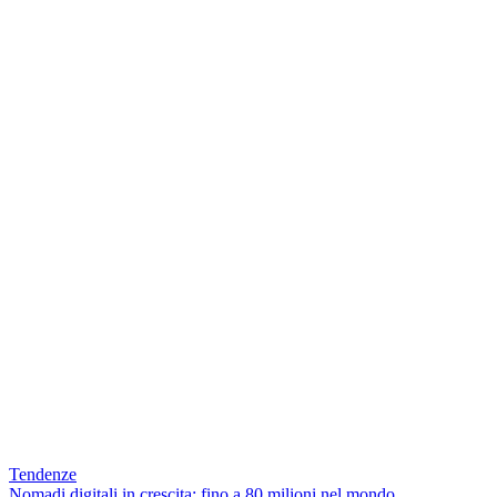
Tendenze
Nomadi digitali in crescita: fino a 80 milioni nel mondo