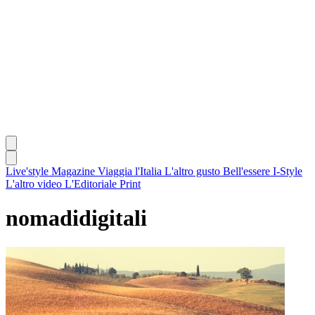
Live'style Magazine
Viaggia l'Italia
L'altro gusto
Bell'essere
I-Style
L'altro video
L'Editoriale
Print
nomadidigitali