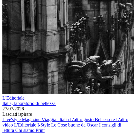
L'Editoriale
Italia, laboratorio di bellezza
27/07/2026
Lasciati ispirare
Live'style Magazine
Viaggia l'Italia
L'altro gusto
Bell'essere
L'altro
video
L'Editoriale
I-Style
Le Cose buone da Oscar
I consigli di
lettura
Chi siamo
Print