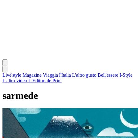
Live'style Magazine
Viaggia l'Italia
L'altro gusto
Bell'essere
I-Style
L'altro video
L'Editoriale
Print
sarmede