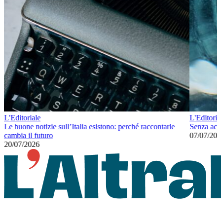
L'Editoriale
L'Editoria
Le buone notizie sull’Italia esistono: perché raccontarle
Senza ac
cambia il futuro
07/07/20
20/07/2026