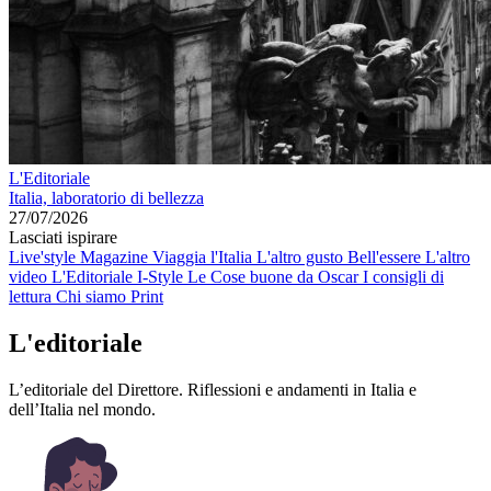
L'Editoriale
Italia, laboratorio di bellezza
27/07/2026
Lasciati ispirare
Live'style Magazine
Viaggia l'Italia
L'altro gusto
Bell'essere
L'altro
video
L'Editoriale
I-Style
Le Cose buone da Oscar
I consigli di
lettura
Chi siamo
Print
L'editoriale
L’editoriale del Direttore. Riflessioni e andamenti in Italia e
dell’Italia nel mondo.