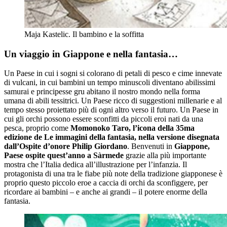
Maja Kastelic. Il bambino e la soffitta
Un viaggio in Giappone e nella fantasia…
Un Paese in cui i sogni si colorano di petali di pesco e cime innevate
di vulcani, in cui bambini un tempo minuscoli diventano abilissimi
samurai e principesse gru abitano il nostro mondo nella forma
umana di abili tessitrici. Un Paese ricco di suggestioni millenarie e al
tempo stesso proiettato più di ogni altro verso il futuro. Un Paese in
cui gli orchi possono essere sconfitti da piccoli eroi nati da una
pesca, proprio come
Momonoko Taro, l’icona della 35ma
edizione de Le immagini della fantasia, nella versione disegnata
dall’Ospite d’onore Philip Giordano
. Benvenuti in
Giappone,
Paese ospite quest’anno a Sàrmede
grazie alla più importante
mostra che l’Italia dedica all’illustrazione per l’infanzia. Il
protagonista di una tra le fiabe più note della tradizione giapponese è
proprio questo piccolo eroe a caccia di orchi da sconfiggere, per
ricordare ai bambini – e anche ai grandi – il potere enorme della
fantasia.