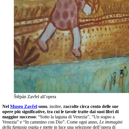
Štěpán Zavřel all’opera
Nel
Museo Zavřel
sono
, inoltre,
raccolte circa cento delle sue
opere più significative, tra cui le tavole tratte dai suoi libri di
maggior successo
: “Sotto la laguna di Venezia”, “Un sogno a
Venezia” e “In cammino con Dio”. Come ogni anno,
Le immagini
della fantasia
ospita e mette in luce una selezione dell’opera di