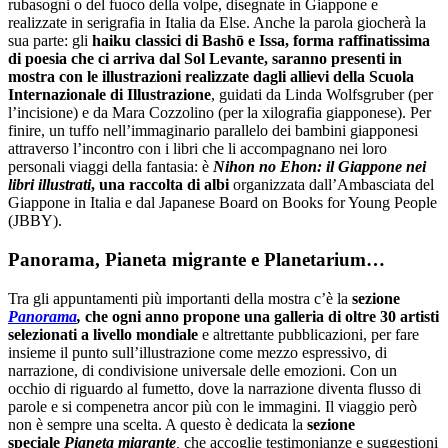
rubasogni o del fuoco della volpe, disegnate in Giappone e
realizzate in serigrafia in Italia da Else. Anche la parola giocherà la
sua parte: gli
haiku classici di Bashō e Issa, forma raffinatissima
di poesia che ci arriva dal Sol Levante, saranno presenti in
mostra con le illustrazioni realizzate dagli allievi della Scuola
Internazionale di Illustrazione
, guidati da Linda Wolfsgruber (per
l’incisione) e da Mara Cozzolino (per la xilografia giapponese). Per
finire, un tuffo nell’immaginario parallelo dei bambini giapponesi
attraverso l’incontro con i libri che li accompagnano nei loro
personali viaggi della fantasia: è
Nihon no Ehon: il Giappone nei
libri illustrati
, una raccolta di albi
organizzata dall’Ambasciata del
Giappone in Italia e dal Japanese Board on Books for Young People
(JBBY).
Panorama, Pianeta migrante e Planetarium…
Tra gli appuntamenti più importanti della mostra c’è la
sezione
Panorama
,
che ogni anno propone una galleria di
oltre 30 artisti
selezionati a livello mondiale
e altrettante pubblicazioni, per fare
insieme il punto sull’illustrazione come mezzo espressivo, di
narrazione, di condivisione universale delle emozioni. Con un
occhio di riguardo al fumetto, dove la narrazione diventa flusso di
parole e si compenetra ancor più con le immagini. Il viaggio però
non è sempre una scelta. A questo è dedicata la
sezione
speciale
Pianeta migrante
,
che accoglie testimonianze e suggestioni