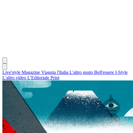
Live'style Magazine
Viaggia l'Italia
L'altro gusto
Bell'essere
I-Style
L'altro video
L'Editoriale
Print