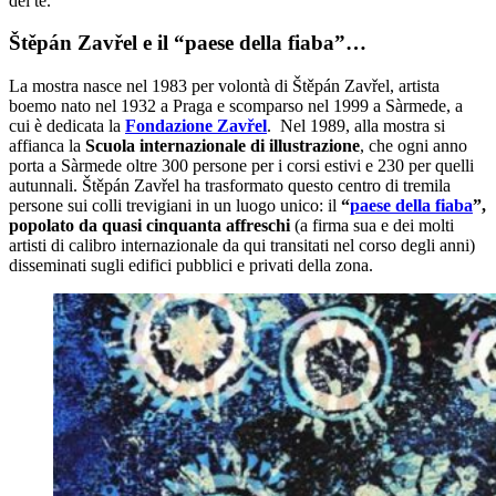
del tè.
Štěpán Zavřel e il “paese della fiaba”…
La mostra nasce nel 1983 per volontà di Štěpán Zavřel, artista
boemo nato nel 1932 a Praga e scomparso nel 1999 a Sàrmede, a
cui è dedicata la
Fondazione Zavřel
. Nel 1989, alla mostra si
affianca la
Scuola internazionale di illustrazione
, che ogni anno
porta a Sàrmede oltre 300 persone per i corsi estivi e 230 per quelli
autunnali. Štěpán Zavřel ha trasformato questo centro di tremila
persone sui colli trevigiani in un luogo unico: il
“
paese della fiaba
”,
popolato da quasi cinquanta affreschi
(a firma sua e dei molti
artisti di calibro internazionale da qui transitati nel corso degli anni)
disseminati sugli edifici pubblici e privati della zona.