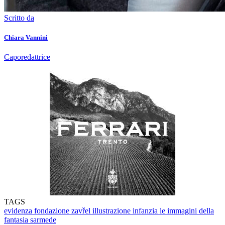
Scritto da
Chiara Vannini
Caporedattrice
TAGS
evidenza
fondazione zavřel
illustrazione infanzia
le immagini della
fantasia
sarmede