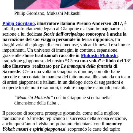
Philip Giordano, Mukashi Mukashi
Philip Giordano
, illustratore italiano Premio Andersen 2017
, è
infatti profondamente legato al Giappone e al suo immaginario: la
sezione a lui dedicata
Storie dall’arcipelago sottosopra
è anche la
narrazione del suo viaggio personale in terra nipponica
, tra
draghi volanti e piogge di eteree meduse, vulcani innevati e scimmie
impertinenti. Un universo di immagini in continua espansione,
grazie alle
storie tradizionali raccolte in
Mukashi Mukashi
,
traduzione giapponese del nostro
“C
‘era una volta”
e titolo del 13°
albo illustrato realizzato per
Le immagini della fantasia
di
Sàrmede
. C’era una volta in Giappone, dunque, con otto fiabe
raccolte e raccontate in maniera del tutto nuova, illustrate da un team
di artisti giapponesi e italiani, in un dialogo ricco di suggestioni e
scoperte tra demoni e samurai, creature magiche e animali parlanti.
“Mukashi Mukashi
”
così in Giappone si entra nella
dimensione della fiaba…
Il percorso di scoperta prosegue giocando, come nella migliore
tradizione di Sàrmede: replicando il successo della scorsa edizione,
anche quest’anno i visitatori potranno cimentarsi con il
memory
Yōkai: mostri e spiriti giapponesi
, scoprendo le carte del tapiro