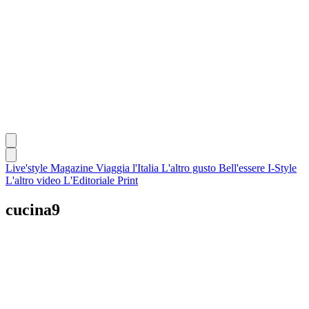
Live'style Magazine
Viaggia l'Italia
L'altro gusto
Bell'essere
I-Style
L'altro video
L'Editoriale
Print
cucina9