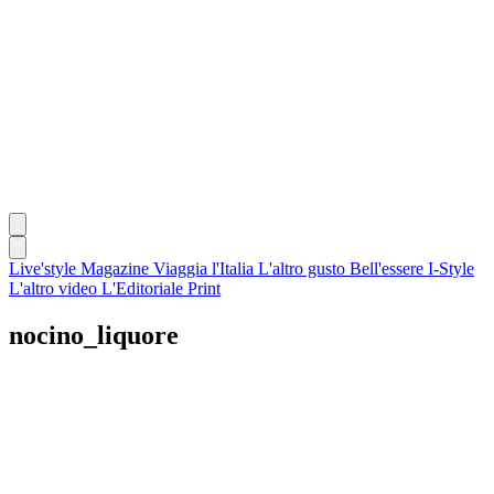
Live'style Magazine
Viaggia l'Italia
L'altro gusto
Bell'essere
I-Style
L'altro video
L'Editoriale
Print
nocino_liquore