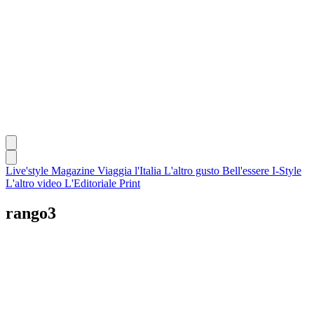
Live'style Magazine
Viaggia l'Italia
L'altro gusto
Bell'essere
I-Style
L'altro video
L'Editoriale
Print
rango3