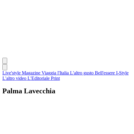
Live'style Magazine
Viaggia l'Italia
L'altro gusto
Bell'essere
I-Style
L'altro video
L'Editoriale
Print
Palma Lavecchia