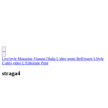
Live'style Magazine
Viaggia l'Italia
L'altro gusto
Bell'essere
I-Style
L'altro video
L'Editoriale
Print
straga4