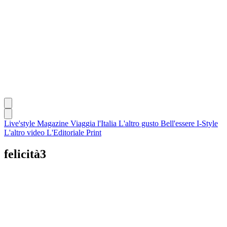
Live'style Magazine
Viaggia l'Italia
L'altro gusto
Bell'essere
I-Style
L'altro video
L'Editoriale
Print
felicità3