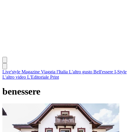
Live'style Magazine
Viaggia l'Italia
L'altro gusto
Bell'essere
I-Style
L'altro video
L'Editoriale
Print
benessere