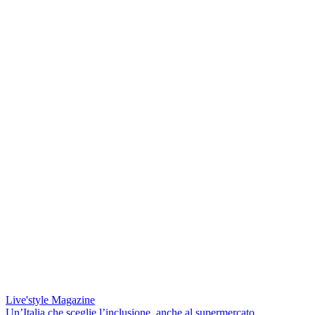
Live'style Magazine
Un’Italia che sceglie l’inclusione, anche al supermercato