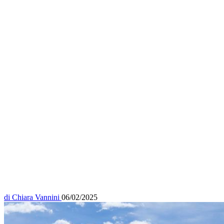
di
Chiara Vannini
06/02/2025