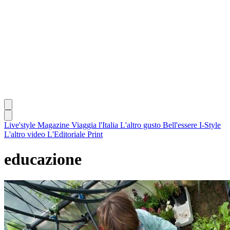
Live'style Magazine
Viaggia l'Italia
L'altro gusto
Bell'essere
I-Style
L'altro video
L'Editoriale
Print
educazione