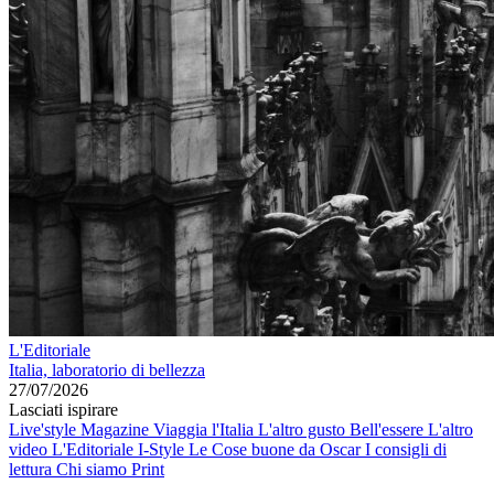
L'Editoriale
Italia, laboratorio di bellezza
27/07/2026
Lasciati ispirare
Live'style Magazine
Viaggia l'Italia
L'altro gusto
Bell'essere
L'altro
video
L'Editoriale
I-Style
Le Cose buone da Oscar
I consigli di
lettura
Chi siamo
Print