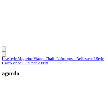
Live'style Magazine
Viaggia l'Italia
L'altro gusto
Bell'essere
I-Style
L'altro video
L'Editoriale
Print
agordo