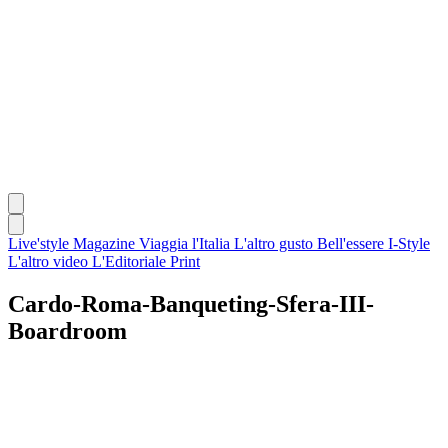
Live'style Magazine
Viaggia l'Italia
L'altro gusto
Bell'essere
I-Style
L'altro video
L'Editoriale
Print
Cardo-Roma-Banqueting-Sfera-III-
Boardroom