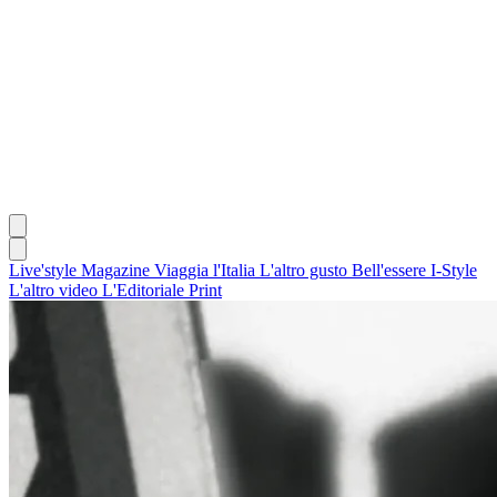
Live'style Magazine
Viaggia l'Italia
L'altro gusto
Bell'essere
I-Style
L'altro video
L'Editoriale
Print