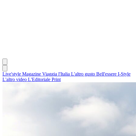
Live'style Magazine
Viaggia l'Italia
L'altro gusto
Bell'essere
I-Style
L'altro video
L'Editoriale
Print