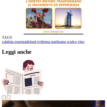
TAGS
calabria
essenzadelsud
evidenza
gaglioppo
sculco
vino
Leggi anche
I consigli 
“Mio frate