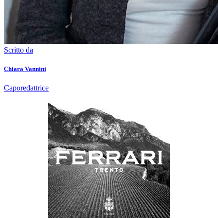
Scritto da
Chiara Vannini
Caporedattrice