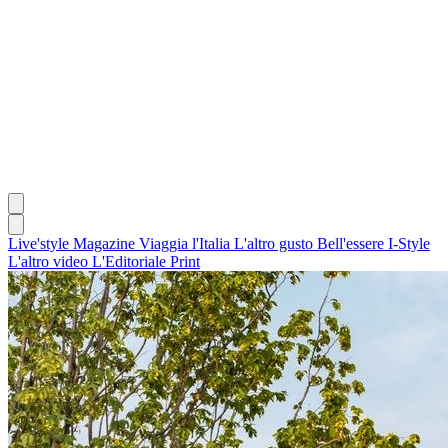
Live'style Magazine
Viaggia l'Italia
L'altro gusto
Bell'essere
I-Style
L'altro video
L'Editoriale
Print