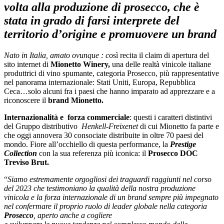
volta alla produzione di prosecco, che è
stata in grado di farsi interprete del
territorio d’origine e promuovere un brand
Nato in Italia, amato ovunque : c
osì recita il claim di apertura del
sito internet di
Mionetto Winery,
una delle realtà vinicole italiane
produttrici di vino spumante, categoria Prosecco, più rappresentative
nel panorama internazionale: Stati Uniti, Europa, Repubblica
Ceca…solo alcuni fra i paesi che hanno imparato ad apprezzare e a
riconoscere il
brand Mionetto.
Internazionalità e forza commerciale
: questi i caratteri distintivi
del Gruppo distributivo
Henkell-Freixenet
di cui Mionetto fa parte e
che oggi annovera 30 consociate distribuite in oltre 70 paesi del
mondo. Fiore all’occhiello di questa performance, la
Prestige
Collection
con la sua referenza più iconica: il
Prosecco DOC
Treviso Brut.
“
Siamo estremamente orgogliosi dei traguardi raggiunti nel corso
del 2023 che testimoniano la
qualità della nostra produzione
vinicola e la forza internazionale di un brand sempre più impegnato
nel confermare il proprio ruolo di leader globale nella categoria
Prosecco
, aperto anche a cogliere