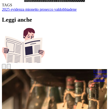
TAGS
2025
evidenza
mionetto
prosecco
valdobbiadene
Leggi anche
I consigli 
“Mio frate
animali