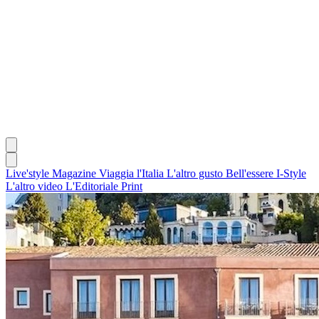
Live'style Magazine
Viaggia l'Italia
L'altro gusto
Bell'essere
I-Style
L'altro video
L'Editoriale
Print