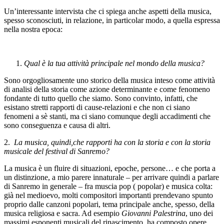
Un’interessante intervista che ci spiega anche aspetti della musica,
spesso sconosciuti, in relazione, in particolar modo, a quella espressa
nella nostra epoca:
Qual è la tua attività principale nel mondo della musica?
Sono orgogliosamente uno storico della musica inteso come attività
di analisi della storia come azione determinante e come fenomeno
fondante di tutto quello che siamo. Sono convinto, infatti, che
esistano stretti rapporti di cause-relazioni e che non ci siano
fenomeni a sè stanti, ma ci siano comunque degli accadimenti che
sono conseguenza e causa di altri.
2.
La musica, quindi,che rapporti ha con la storia e con la storia
musicale del festival di Sanremo?
La musica è un fluire di situazioni, epoche, persone… e che porta a
un distinzione, a mio parere innaturale – per arrivare quindi a parlare
di Sanremo in generale – fra muscia pop ( popolar) e musica colta:
già nel medioevo, molti compositori importanti prendevano spunto
proprio dalle canzoni popolari, tema principale anche, spesso, della
musica religiosa e sacra. Ad esempio
Giovanni Palestrina
, uno dei
massimi esponenti musicali del rinascimento, ha composto opere