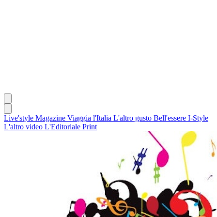
Live'style Magazine
Viaggia l'Italia
L'altro gusto
Bell'essere
I-Style
L'altro video
L'Editoriale
Print