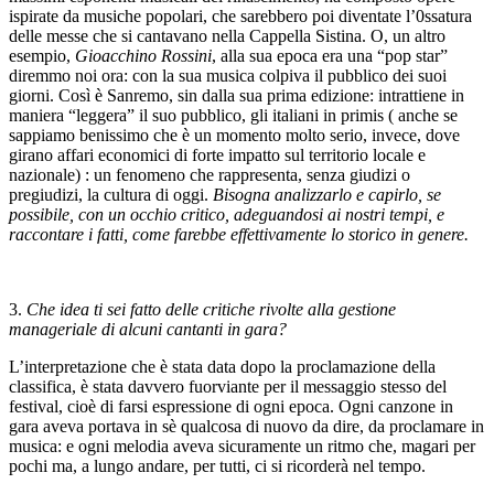
ispirate da musiche popolari, che sarebbero poi diventate l’0ssatura
delle messe che si cantavano nella Cappella Sistina. O, un altro
esempio,
Gioacchino Rossini
, alla sua epoca era una “pop star”
diremmo noi ora: con la sua musica colpiva il pubblico dei suoi
giorni. Così è Sanremo, sin dalla sua prima edizione: intrattiene in
maniera “leggera” il suo pubblico, gli italiani in primis ( anche se
sappiamo benissimo che è un momento molto serio, invece, dove
girano affari economici di forte impatto sul territorio locale e
nazionale) : un fenomeno che rappresenta, senza giudizi o
pregiudizi, la cultura di oggi.
Bisogna analizzarlo e capirlo, se
possibile, con un occhio critico, adeguandosi ai nostri tempi, e
raccontare i fatti, come farebbe effettivamente lo storico in genere.
3.
Che idea ti sei fatto delle critiche rivolte alla gestione
manageriale di alcuni cantanti in gara?
L’interpretazione che è stata data dopo la proclamazione della
classifica, è stata davvero fuorviante per il messaggio stesso del
festival, cioè di farsi espressione di ogni epoca. Ogni canzone in
gara aveva portava in sè qualcosa di nuovo da dire, da proclamare in
musica: e ogni melodia aveva sicuramente un ritmo che, magari per
pochi ma, a lungo andare, per tutti, ci si ricorderà nel tempo.