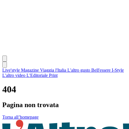
Live'style Magazine
Viaggia l'Italia
L'altro gusto
Bell'essere
I-Style
L'altro video
L'Editoriale
Print
404
Pagina non trovata
Torna all’homepage