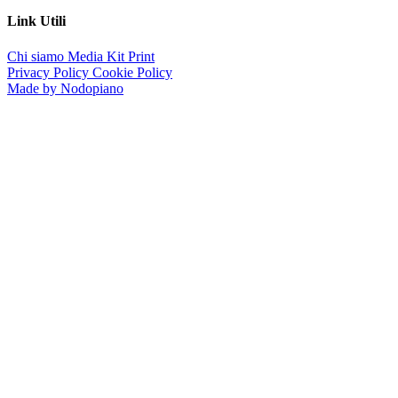
Link Utili
Chi siamo
Media Kit
Print
Privacy Policy
Cookie Policy
Made by Nodopiano